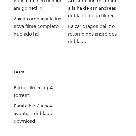
A filha do meu melhor
Assistir filme terremoto
amigo netflix
a falha de san andreas
dublado mega filmes
A saga crepúsculo lua
nova filme completo
Baixar dragon ball z o
dublado hd
retorno dos andróides
dublado
Learn
Baixar filmes mp4
torrent
Karate kid 4 a nova
aventura dublado
download