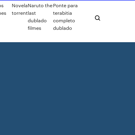
os
Novela
Naruto the
Ponte para
nes
torrent
last
terabitia
dublado
completo
filmes
dublado