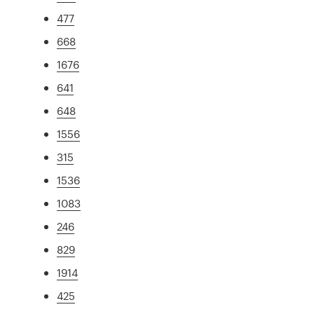
477
668
1676
641
648
1556
315
1536
1083
246
829
1914
425