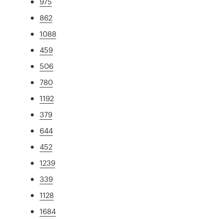
975
862
1088
459
506
780
1192
379
644
452
1239
339
1128
1684